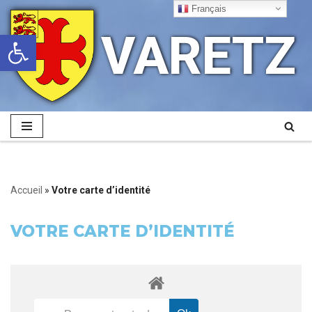
Français
VARETZ
Ouvrir la barre d’outils
Aller
au
contenu
Accueil
»
Votre carte d’identité
VOTRE CARTE D’IDENTITÉ