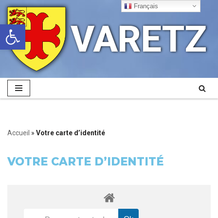
Français
VARETZ
Ouvrir la barre d’outils
Aller
au
contenu
Accueil
»
Votre carte d’identité
VOTRE CARTE D’IDENTITÉ