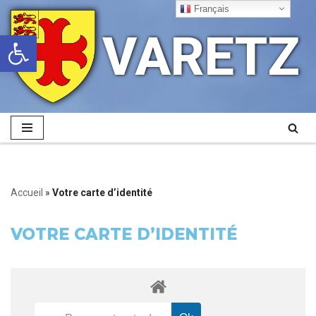
Français
VARETZ
Ouvrir la barre d’outils
Aller
au
contenu
Accueil
»
Votre carte d’identité
VOTRE CARTE D’IDENTITÉ