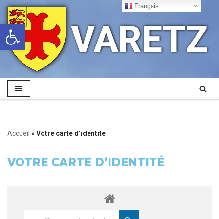
Français
VARETZ
Ouvrir la barre d’outils
Aller
au
contenu
Accueil
»
Votre carte d’identité
VOTRE CARTE D’IDENTITÉ