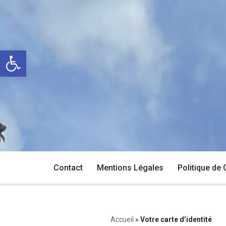
Aller
au
Ouvrir la barre d’outils
contenu
Contact
Mentions Légales
Politique de 
Accueil
»
Votre carte d’identité