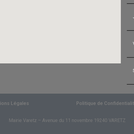
ions Légales
Politique de Confidentiali
Mairie Varetz – Avenue du 11 novembre 19240 VARETZ