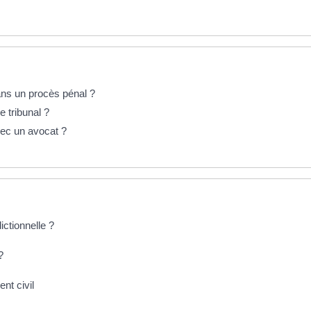
dans un procès pénal ?
 tribunal ?
vec un avocat ?
ictionnelle ?
?
nt civil