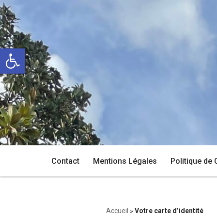
Aller
au
Ouvrir la barre d’outils
contenu
Contact
Mentions Légales
Politique de 
Accueil
»
Votre carte d’identité