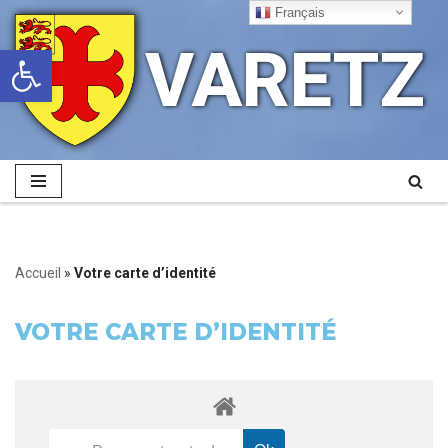
Français
VARETZ
Ouvrir la barre d’outils
Aller
au
contenu
Accueil
»
Votre carte d’identité
VOTRE CARTE D’IDENTITÉ