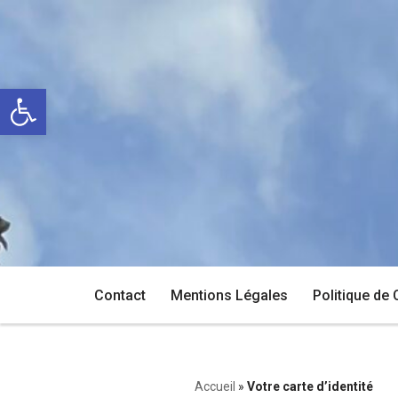
Aller
au
Ouvrir la barre d’outils
contenu
Contact
Mentions Légales
Politique de 
Accueil
»
Votre carte d’identité