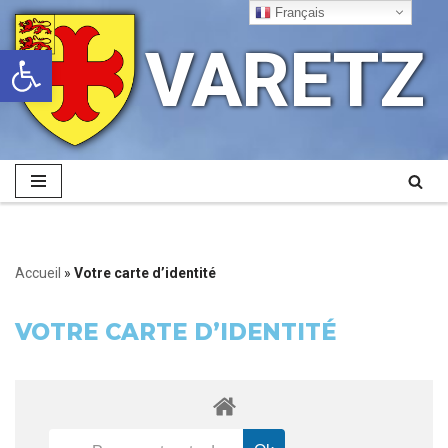
Français
VARETZ
Ouvrir la barre d’outils
Aller
au
contenu
Accueil
»
Votre carte d’identité
VOTRE CARTE D’IDENTITÉ