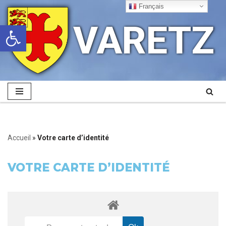
Français
VARETZ
Ouvrir la barre d’outils
Aller
au
contenu
Accueil
»
Votre carte d’identité
VOTRE CARTE D’IDENTITÉ