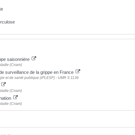
te
erculose
ippe saisonnière
aladie (Cnam)
f de surveillance de la grippe en France
logie et de santé publique (iPLESP) - UMR S 1136
i
aladie (Cnam)
ination
aladie (Cnam)