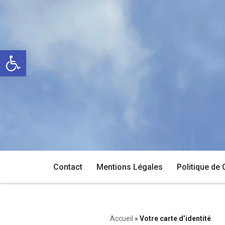
Aller
au
Ouvrir la barre d’outils
contenu
Contact
Mentions Légales
Politique de 
Accueil
»
Votre carte d’identité