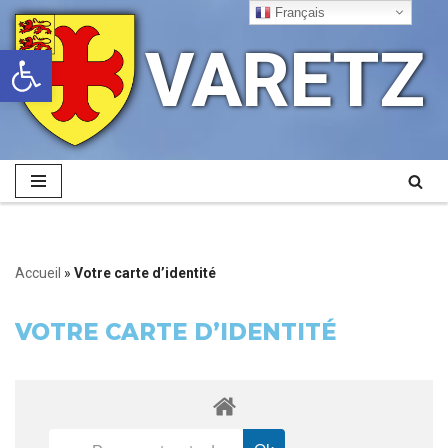
Français
VARETZ
Ouvrir la barre d’outils
Aller
au
contenu
Accueil
»
Votre carte d’identité
VOTRE CARTE D’IDENTITÉ