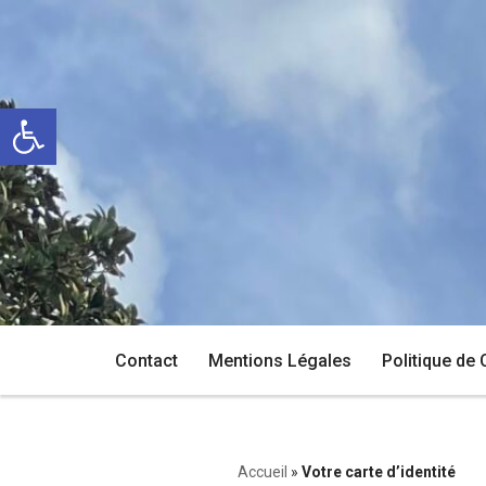
Aller
au
Ouvrir la barre d’outils
contenu
Contact
Mentions Légales
Politique de 
Accueil
»
Votre carte d’identité