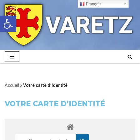
Français
VARETZ
Ouvrir la barre d’outils
Aller
au
contenu
Accueil
»
Votre carte d’identité
VOTRE CARTE D’IDENTITÉ