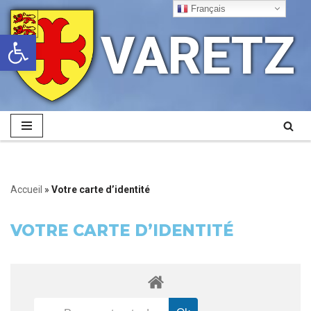
Français
VARETZ
Ouvrir la barre d’outils
Aller
au
contenu
Accueil
»
Votre carte d’identité
VOTRE CARTE D’IDENTITÉ