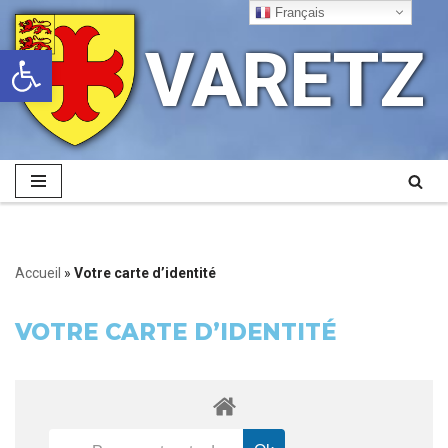
Français
VARETZ
Ouvrir la barre d’outils
Aller
au
contenu
Accueil
»
Votre carte d’identité
VOTRE CARTE D’IDENTITÉ