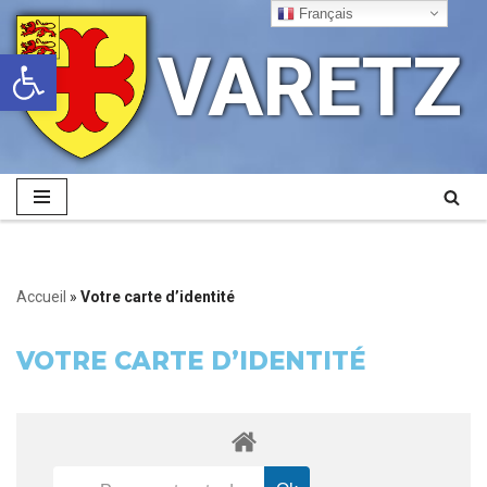
Français
VARETZ
Ouvrir la barre d’outils
Aller
au
contenu
Accueil
»
Votre carte d’identité
VOTRE CARTE D’IDENTITÉ