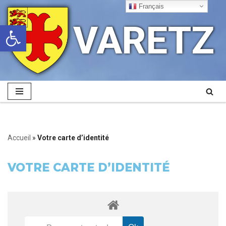
Français
VARETZ
Ouvrir la barre d’outils
Aller
au
contenu
Accueil
»
Votre carte d’identité
VOTRE CARTE D’IDENTITÉ