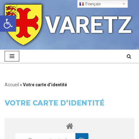
Français
VARETZ
Ouvrir la barre d’outils
Aller
au
contenu
Accueil
»
Votre carte d’identité
VOTRE CARTE D’IDENTITÉ