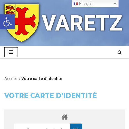
Français
VARETZ
Ouvrir la barre d’outils
Aller
au
contenu
Accueil
»
Votre carte d’identité
VOTRE CARTE D’IDENTITÉ