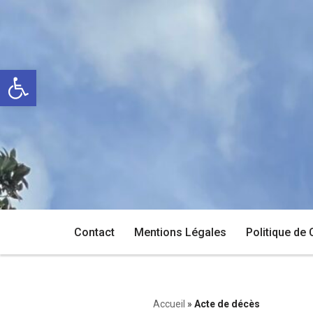
Aller
au
Ouvrir la barre d’outils
contenu
Contact
Mentions Légales
Politique de 
Accueil
»
Acte de décès