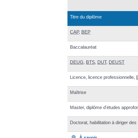
Titre du diplôme
CAP
,
BEP
Baccalauréat
DEUG
,
BTS
,
DUT
,
DEUST
Licence, licence professionnelle,
Maîtrise
Master, diplôme d'études approfon
Doctorat, habilitation à diriger de
À savoir