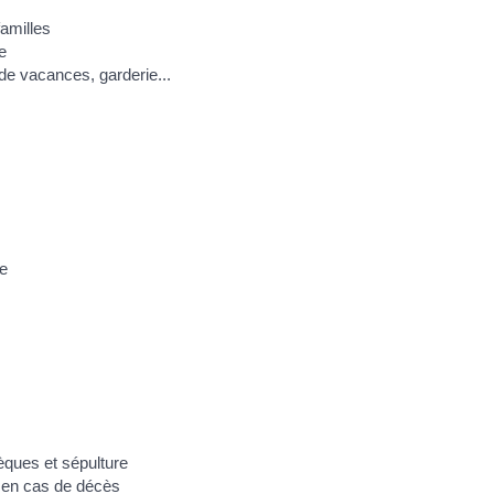
familles
e
 de vacances, garderie...
ce
èques et sépulture
 en cas de décès