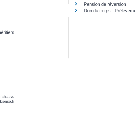
Pension de réversion
Don du corps - Prélèveme
éritiers
nistrative
kienso.fr