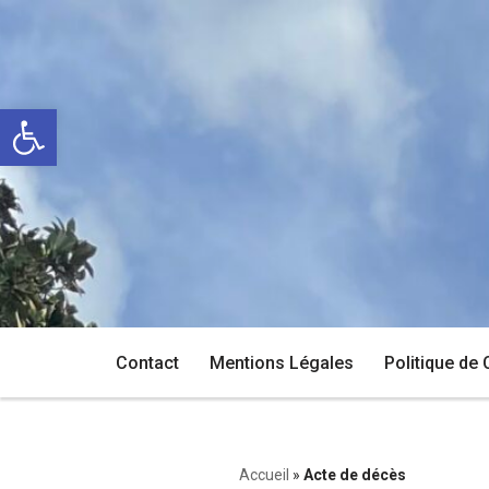
Aller
au
Ouvrir la barre d’outils
contenu
Contact
Mentions Légales
Politique de 
Accueil
»
Acte de décès