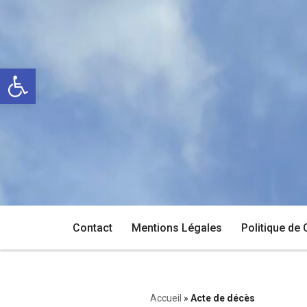
Aller
au
Ouvrir la barre d’outils
contenu
Contact
Mentions Légales
Politique de 
Accueil
»
Acte de décès