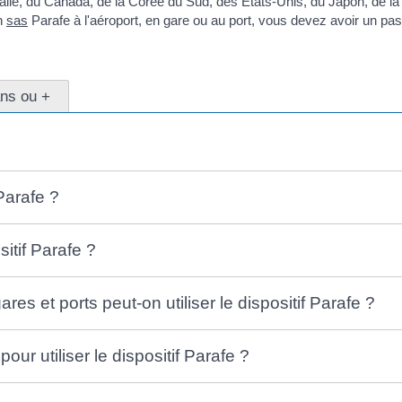
ralie, du Canada, de la Corée du Sud, des États-Unis, du Japon, de 
un
sas
Parafe à l'aéroport, en gare ou au port, vous devez avoir un pas
ans ou +
 Parafe ?
sitif Parafe ?
res et ports peut-on utiliser le dispositif Parafe ?
our utiliser le dispositif Parafe ?