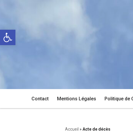
Aller
au
Ouvrir la barre d’outils
contenu
Contact
Mentions Légales
Politique de 
Accueil
»
Acte de décès