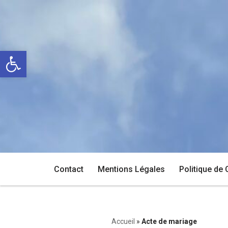
Aller
au
Ouvrir la barre d’outils
contenu
Contact
Mentions Légales
Politique de 
Accueil
»
Acte de mariage