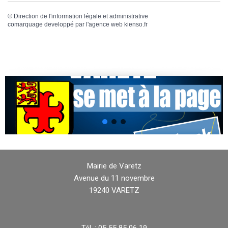
©
Direction de l'information légale et administrative
comarquage developpé par l'
agence web
kienso.fr
Mairie de Varetz
Avenue du 11 novembre
19240 VARETZ
Tél. : 05 55 85 06 19