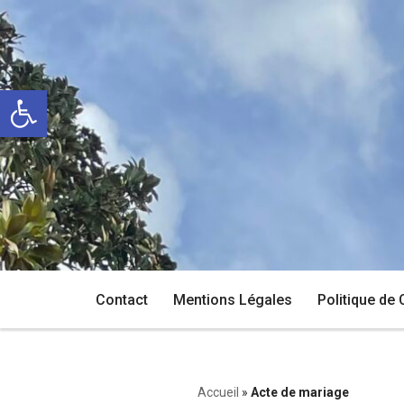
Aller
au
Ouvrir la barre d’outils
contenu
Contact
Mentions Légales
Politique de 
Accueil
»
Acte de mariage