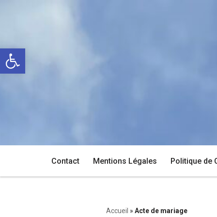
Aller
au
Ouvrir la barre d’outils
contenu
Contact
Mentions Légales
Politique de 
Accueil
»
Acte de mariage