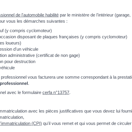
sionnel de l'automobile habilité
par le ministère de l'intérieur (garag
 pour vous les démarches suivantes :
euf (y compris cyclomoteur)
'occasion disposant de plaques françaises (y compris cyclomoteur)
es loueurs)
cession d'un véhicule
ion administrative (certificat de non gage)
on pour destruction
véhicule
le professionnel vous facturera une somme correspondant à la prestation
 professionnel
.
nel avec le formulaire
cerfa n°13757
.
matriculation avec les pièces justificatives que vous devez lui fourni
atriculation,
 d'immatriculation (CPI)
qu'il vous remet et qui vous permet de circuler 