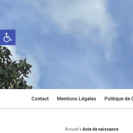
Aller
au
Ouvrir la barre d’outils
contenu
Contact
Mentions Légales
Politique de 
Accueil
»
Acte de naissance