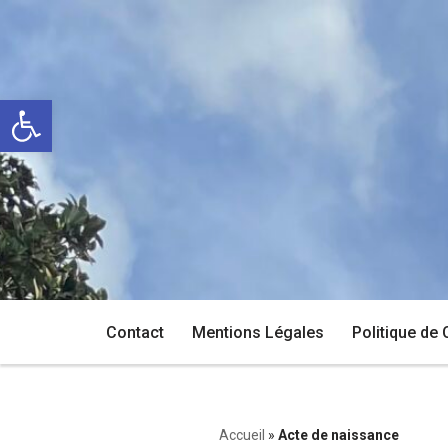
Aller
au
Ouvrir la barre d’outils
contenu
Contact
Mentions Légales
Politique de 
Accueil
»
Acte de naissance