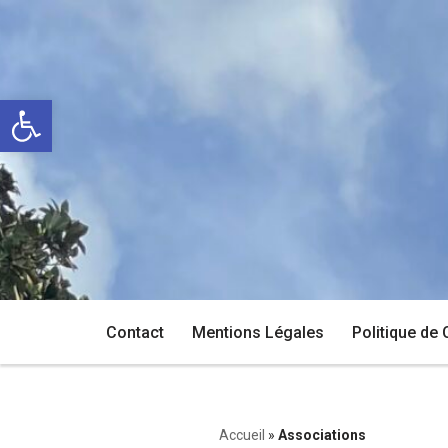
Aller
au
Ouvrir la barre d’outils
contenu
Contact
Mentions Légales
Politique de 
Accueil
»
Associations