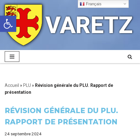
Français
VARETZ
Ouvrir la barre d’outils
Aller
au
contenu
Accueil
»
PLU
»
Révision générale du PLU. Rapport de
présentation
RÉVISION GÉNÉRALE DU PLU.
RAPPORT DE PRÉSENTATION
24 septembre 2024