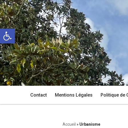
Aller
au
Ouvrir la barre d’outils
contenu
Contact
Mentions Légales
Politique de 
Accueil
»
Urbanisme