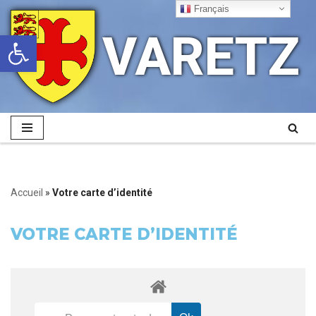
Français
VARETZ
Ouvrir la barre d’outils
Aller
au
contenu
Accueil
»
Votre carte d’identité
VOTRE CARTE D’IDENTITÉ