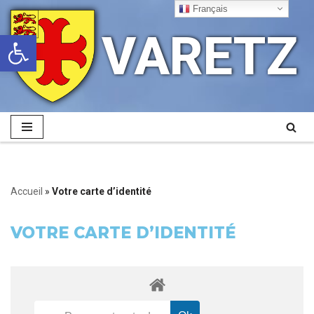
Français
VARETZ
Ouvrir la barre d’outils
Aller
au
contenu
Accueil
»
Votre carte d’identité
VOTRE CARTE D’IDENTITÉ