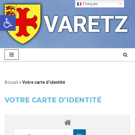
Français
VARETZ
Ouvrir la barre d’outils
Aller
au
contenu
Accueil
»
Votre carte d’identité
VOTRE CARTE D’IDENTITÉ