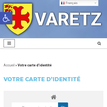
Français
VARETZ
Ouvrir la barre d’outils
Aller
au
contenu
Accueil
»
Votre carte d’identité
VOTRE CARTE D’IDENTITÉ