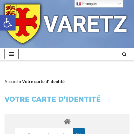
Français
VARETZ
Ouvrir la barre d’outils
Aller
au
contenu
Accueil
»
Votre carte d’identité
VOTRE CARTE D’IDENTITÉ