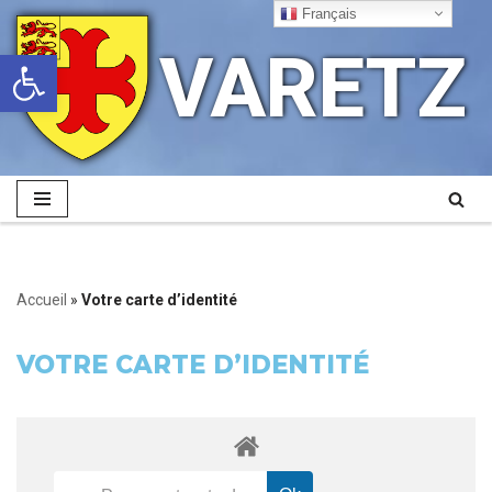
Français
VARETZ
Ouvrir la barre d’outils
Aller
au
contenu
Accueil
»
Votre carte d’identité
VOTRE CARTE D’IDENTITÉ