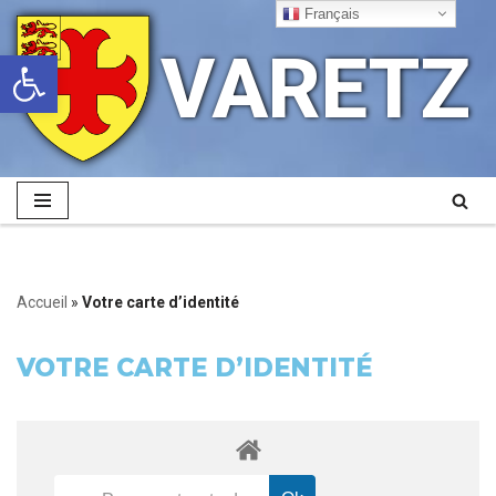
Français
VARETZ
Ouvrir la barre d’outils
Aller
au
contenu
Accueil
»
Votre carte d’identité
VOTRE CARTE D’IDENTITÉ