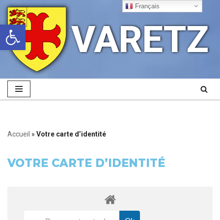
Français
VARETZ
Ouvrir la barre d’outils
Aller
au
contenu
Accueil
»
Votre carte d’identité
VOTRE CARTE D’IDENTITÉ