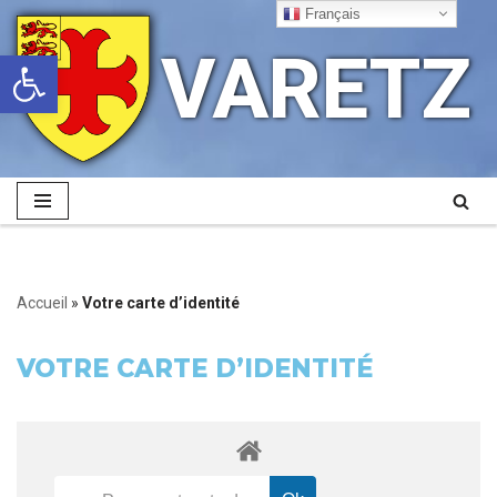
Français
VARETZ
Ouvrir la barre d’outils
Aller
au
contenu
Accueil
»
Votre carte d’identité
VOTRE CARTE D’IDENTITÉ