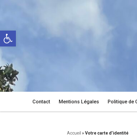
Aller
au
Ouvrir la barre d’outils
contenu
Contact
Mentions Légales
Politique de 
Accueil
»
Votre carte d’identité