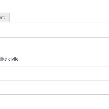
ant
ité civile