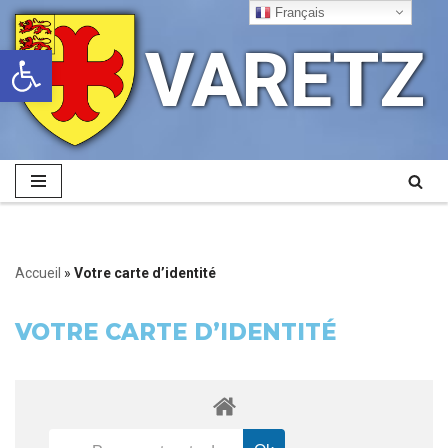
Français
VARETZ
Ouvrir la barre d’outils
Aller
au
contenu
Accueil
»
Votre carte d’identité
VOTRE CARTE D’IDENTITÉ