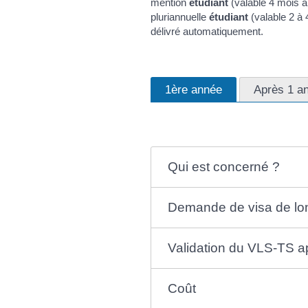
mention
étudiant
(valable 4 mois à
pluriannuelle
étudiant
(valable 2 à 
délivré automatiquement.
1ère année
Après 1 an
Qui est concerné ?
Demande de visa de long
Validation du VLS-TS ap
Coût