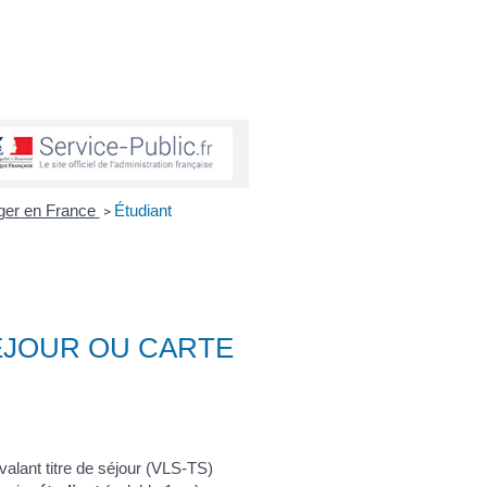
anger en France
Étudiant
>
ÉJOUR OU CARTE
alant titre de séjour (VLS-TS)