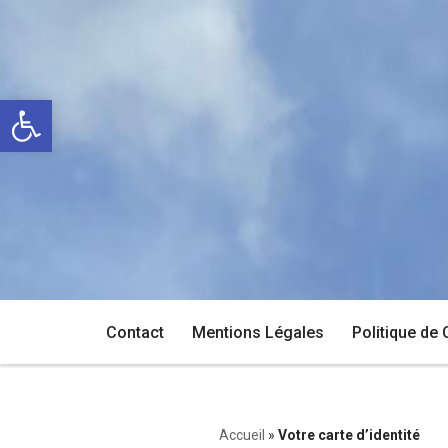
Aller
au
Ouvrir la barre d’outils
contenu
Contact
Mentions Légales
Politique de 
Accueil
»
Votre carte d’identité