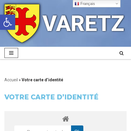
Français
VARETZ
Ouvrir la barre d’outils
Aller
au
contenu
Accueil
»
Votre carte d’identité
VOTRE CARTE D’IDENTITÉ