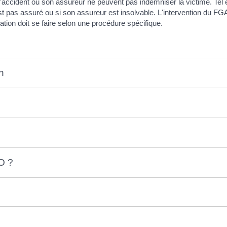
l'accident ou son assureur ne peuvent pas indemniser la victime. Tel e
 n'est pas assuré ou si son assureur est insolvable. L'intervention du 
tion doit se faire selon une procédure spécifique.
n
O ?