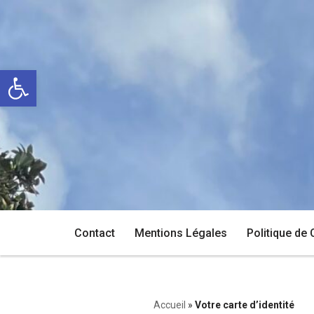
Aller
au
Ouvrir la barre d’outils
contenu
Contact
Mentions Légales
Politique de 
Accueil
»
Votre carte d’identité