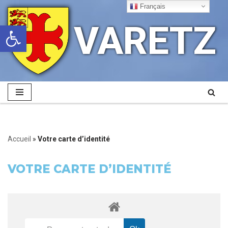
Français
VARETZ
Ouvrir la barre d’outils
Aller
au
contenu
Accueil
»
Votre carte d’identité
VOTRE CARTE D’IDENTITÉ