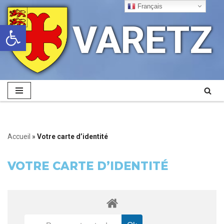
Français
VARETZ
Ouvrir la barre d’outils
Aller
au
contenu
Accueil
»
Votre carte d’identité
VOTRE CARTE D’IDENTITÉ