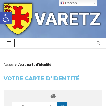
Français
VARETZ
Ouvrir la barre d’outils
Aller
au
contenu
Accueil
»
Votre carte d’identité
VOTRE CARTE D’IDENTITÉ